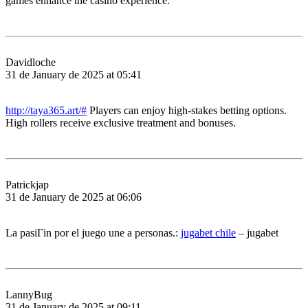
games enhance the casino experience.
Davidloche
31 de January de 2025 at 05:41
http://taya365.art/#
Players can enjoy high-stakes betting options.
High rollers receive exclusive treatment and bonuses.
Patrickjap
31 de January de 2025 at 06:06
La pasiГіn por el juego une a personas.:
jugabet chile
– jugabet
LannyBug
31 de January de 2025 at 09:11