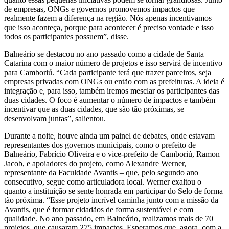
de empresas, ONGs e governos promovemos impactos que
realmente fazem a diferença na região. Nós apenas incentivamos
que isso aconteça, porque para acontecer é preciso vontade e isso
todos os participantes possuem”, disse.
Balneário se destacou no ano passado como a cidade de Santa
Catarina com o maior número de projetos e isso servirá de incentivo
para Camboriú. “Cada participante terá que trazer parceiros, seja
empresas privadas com ONGs ou então com as prefeituras. A ideia é
integração e, para isso, também iremos mesclar os participantes das
duas cidades. O foco é aumentar o número de impactos e também
incentivar que as duas cidades, que são tão próximas, se
desenvolvam juntas”, salientou.
Durante a noite, houve ainda um painel de debates, onde estavam
representantes dos governos municipais, como o prefeito de
Balneário, Fabrício Oliveira e o vice-prefeito de Camboriú, Ramon
Jacob, e apoiadores do projeto, como Alexandre Werner,
representante da Faculdade Avantis – que, pelo segundo ano
consecutivo, segue como articuladora local. Werner exaltou o
quanto a instituição se sente honrada em participar do Selo de forma
tão próxima. “Esse projeto incrível caminha junto com a missão da
Avantis, que é formar cidadãos de forma sustentável e com
qualidade. No ano passado, em Balneário, realizamos mais de 70
projetos, que causaram 275 impactos. Esperamos que, agora, com a