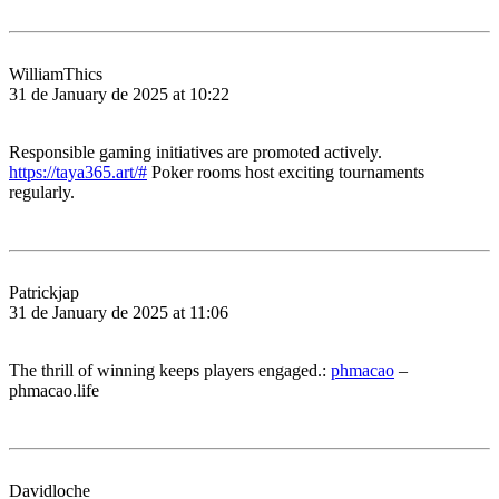
WilliamThics
31 de January de 2025 at 10:22
Responsible gaming initiatives are promoted actively.
https://taya365.art/#
Poker rooms host exciting tournaments
regularly.
Patrickjap
31 de January de 2025 at 11:06
The thrill of winning keeps players engaged.:
phmacao
–
phmacao.life
Davidloche