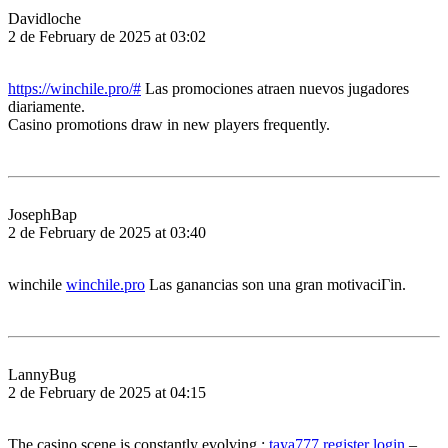
Davidloche
2 de February de 2025 at 03:02
https://winchile.pro/#
Las promociones atraen nuevos jugadores
diariamente.
Casino promotions draw in new players frequently.
JosephBap
2 de February de 2025 at 03:40
winchile
winchile.pro
Las ganancias son una gran motivaciГіn.
LannyBug
2 de February de 2025 at 04:15
The casino scene is constantly evolving.:
taya777 register login
–