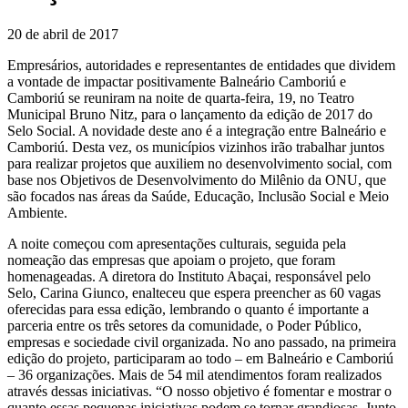
20 de abril de 2017
Empresários, autoridades e representantes de entidades que dividem
a vontade de impactar positivamente Balneário Camboriú e
Camboriú se reuniram na noite de quarta-feira, 19, no Teatro
Municipal Bruno Nitz, para o lançamento da edição de 2017 do
Selo Social. A novidade deste ano é a integração entre Balneário e
Camboriú. Desta vez, os municípios vizinhos irão trabalhar juntos
para realizar projetos que auxiliem no desenvolvimento social, com
base nos Objetivos de Desenvolvimento do Milênio da ONU, que
são focados nas áreas da Saúde, Educação, Inclusão Social e Meio
Ambiente.
A noite começou com apresentações culturais, seguida pela
nomeação das empresas que apoiam o projeto, que foram
homenageadas. A diretora do Instituto Abaçai, responsável pelo
Selo, Carina Giunco, enalteceu que espera preencher as 60 vagas
oferecidas para essa edição, lembrando o quanto é importante a
parceria entre os três setores da comunidade, o Poder Público,
empresas e sociedade civil organizada. No ano passado, na primeira
edição do projeto, participaram ao todo – em Balneário e Camboriú
– 36 organizações. Mais de 54 mil atendimentos foram realizados
através dessas iniciativas. “O nosso objetivo é fomentar e mostrar o
quanto essas pequenas iniciativas podem se tornar grandiosas. Junto