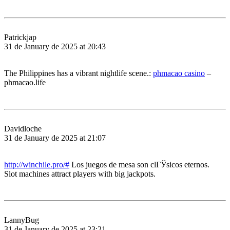
Patrickjap
31 de January de 2025 at 20:43
The Philippines has a vibrant nightlife scene.:
phmacao casino
–
phmacao.life
Davidloche
31 de January de 2025 at 21:07
http://winchile.pro/#
Los juegos de mesa son clГЎsicos eternos.
Slot machines attract players with big jackpots.
LannyBug
31 de January de 2025 at 23:21