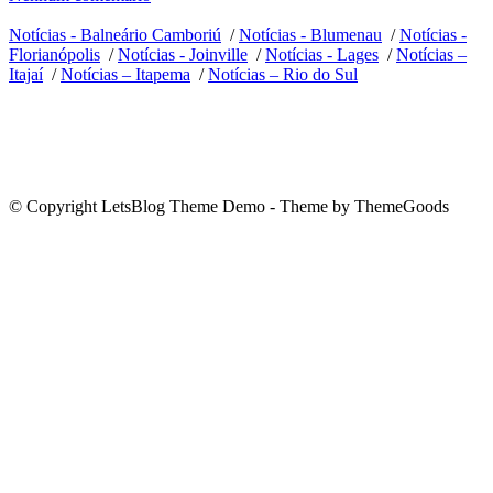
Notícias - Balneário Camboriú
/
Notícias - Blumenau
/
Notícias -
Florianópolis
/
Notícias - Joinville
/
Notícias - Lages
/
Notícias –
Itajaí
/
Notícias – Itapema
/
Notícias – Rio do Sul
© Copyright LetsBlog Theme Demo - Theme by ThemeGoods