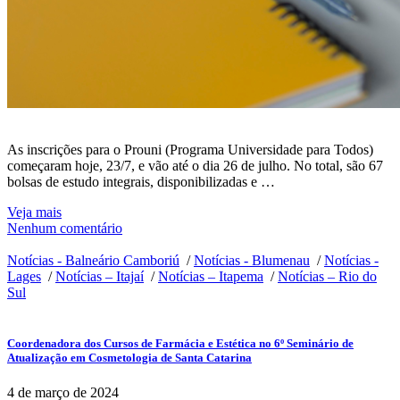
As inscrições para o Prouni (Programa Universidade para Todos)
começaram hoje, 23/7, e vão até o dia 26 de julho. No total, são 67
bolsas de estudo integrais, disponibilizadas e …
Veja mais
Nenhum comentário
Notícias - Balneário Camboriú
/
Notícias - Blumenau
/
Notícias -
Lages
/
Notícias – Itajaí
/
Notícias – Itapema
/
Notícias – Rio do
Sul
Coordenadora dos Cursos de Farmácia e Estética no 6º Seminário de
Atualização em Cosmetologia de Santa Catarina
4 de março de 2024