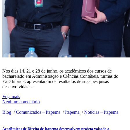
Nos dias 14, 21 e 28 de junho, os acadêmicos dos cursos de
bacharelado em Administração e Ciências Contábeis, turmas do
EaD híbrida, apresentaram os resultados de suas pesquisas
desenvolvidas …
Veja mais
Nenhum comentário
Blog
/
Comunicados – Itapema
/
Itapema
/
Notícias – Itapema
Acadêmicos de Direito de Itapema desenvolvem projeto voltado a