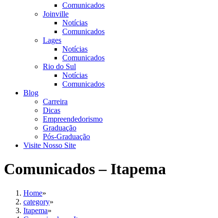
Comunicados
Joinville
Notícias
Comunicados
Lages
Notícias
Comunicados
Rio do Sul
Notícias
Comunicados
Blog
Carreira
Dicas
Empreendedorismo
Graduação
Pós-Graduação
Visite Nosso Site
Comunicados – Itapema
Home
»
category
»
Itapema
»