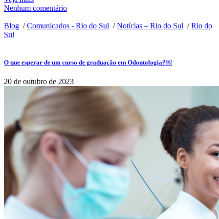
Nenhum comentário
Blog
/
Comunicados - Rio do Sul
/
Notícias – Rio do Sul
/
Rio do
Sul
O que esperar de um curso de graduação em Odontologia?￼
20 de outubro de 2023