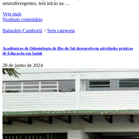
neurodivergentes, terá início na …
Veja mais
Nenhum comentário
Balneário Camboriú
/
Sem categoria
Acadêmicos de Odontologia de Rio do Sul desenvolvem atividades práticas
de Educação em Saúde
28 de junho de 2024