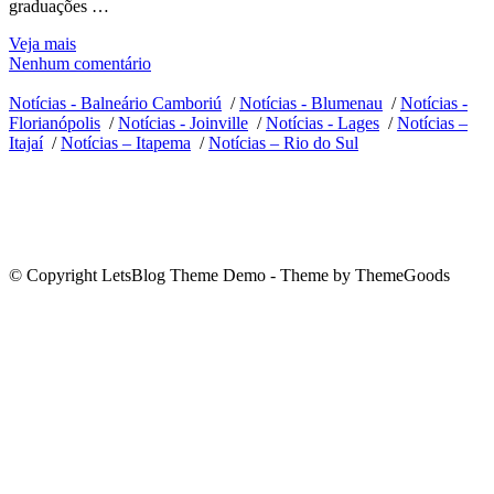
graduações …
Veja mais
Nenhum comentário
Notícias - Balneário Camboriú
/
Notícias - Blumenau
/
Notícias -
Florianópolis
/
Notícias - Joinville
/
Notícias - Lages
/
Notícias –
Itajaí
/
Notícias – Itapema
/
Notícias – Rio do Sul
© Copyright LetsBlog Theme Demo - Theme by ThemeGoods