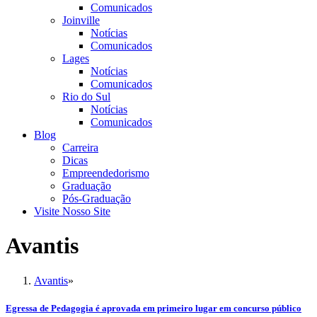
Comunicados
Joinville
Notícias
Comunicados
Lages
Notícias
Comunicados
Rio do Sul
Notícias
Comunicados
Blog
Carreira
Dicas
Empreendedorismo
Graduação
Pós-Graduação
Visite Nosso Site
Avantis
Avantis
»
Egressa de Pedagogia é aprovada em primeiro lugar em concurso público