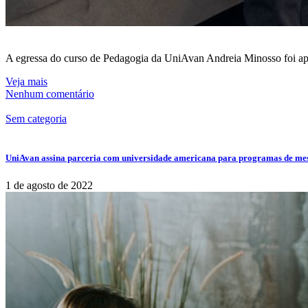
A egressa do curso de Pedagogia da UniAvan Andreia Minosso foi apr
Veja mais
Nenhum comentário
Sem categoria
UniAvan assina parceria com universidade americana para programas de me
1 de agosto de 2022