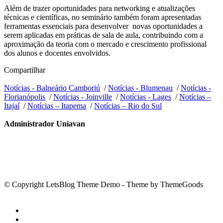
Além de trazer oportunidades para networking e atualizações
técnicas e científicas, no seminário também foram apresentadas
ferramentas essenciais para desenvolver novas oportunidades a
serem aplicadas em práticas de sala de aula, contribuindo com a
aproximação da teoria com o mercado e crescimento profissional
dos alunos e docentes envolvidos.
Compartilhar
Notícias - Balneário Camboriú
/
Notícias - Blumenau
/
Notícias -
Florianópolis
/
Notícias - Joinville
/
Notícias - Lages
/
Notícias –
Itajaí
/
Notícias – Itapema
/
Notícias – Rio do Sul
Administrador Uniavan
© Copyright LetsBlog Theme Demo - Theme by ThemeGoods