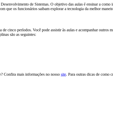
 Desenvolvimento de Sistemas. O objetivo das aulas é ensinar a como 
com que os funcionários saibam explorar a tecnologia da melhor maneira
e cinco períodos. Você pode assistir às aulas e acompanhar outros mate
linas são as seguintes:
ne? Confira mais informações no nosso
site
. Para outras dicas de como c