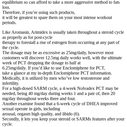
equilibrium so can afford to take a more aggressive method to fats
loss.
Therefore, if you’re using such products,
it will be greatest to spare them on your most intense workout
periods.
Like Aromasin, Arimidex is usually taken throughout a steroid cycle
as properly as for post-cycle
therapy to forestall a rise of estrogen from occurring at any part of
the cycle.
The dosage may be as excessive as 25mg/daily, however most
customers will discover 12.5mg daily works well, with the ultimate
week of PCT dropping the dosage to half at
6.25mg/daily. If you’d like to use Enclomiphene for PCT,
take a glance at my in-depth Enclomiphene PCT information.
Medically, it is utilized by men who’ve low testosterone and
infertility.
For a high-dosed SARM cycle, a 4-week Nolvadex PCT may be
needed, being 40 mg/day during weeks 1 and a pair of, then 20
mg/day throughout weeks three and four.
Another examine found that a 6-week cycle of DHEA improved
sexual operate in girls, including
arousal, orgasm high quality, and libido (6).
Secondly, it lets you keep your steroid or SARMs features after your
cycle.