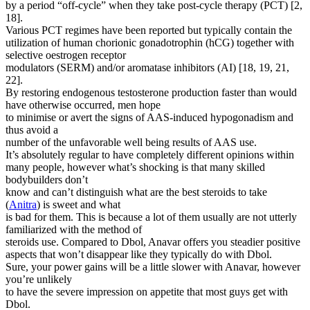
by a period “off-cycle” when they take post-cycle therapy (PCT) [2,
18].
Various PCT regimes have been reported but typically contain the
utilization of human chorionic gonadotrophin (hCG) together with
selective oestrogen receptor
modulators (SERM) and/or aromatase inhibitors (AI) [18, 19, 21,
22].
By restoring endogenous testosterone production faster than would
have otherwise occurred, men hope
to minimise or avert the signs of AAS-induced hypogonadism and
thus avoid a
number of the unfavorable well being results of AAS use.
It’s absolutely regular to have completely different opinions within
many people, however what’s shocking is that many skilled
bodybuilders don’t
know and can’t distinguish what are the best steroids to take
(
Anitra
) is sweet and what
is bad for them. This is because a lot of them usually are not utterly
familiarized with the method of
steroids use. Compared to Dbol, Anavar offers you steadier positive
aspects that won’t disappear like they typically do with Dbol.
Sure, your power gains will be a little slower with Anavar, however
you’re unlikely
to have the severe impression on appetite that most guys get with
Dbol.