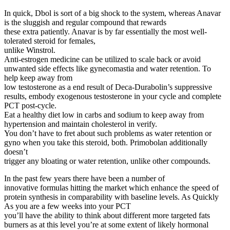
In quick, Dbol is sort of a big shock to the system, whereas Anavar
is the sluggish and regular compound that rewards
these extra patiently. Anavar is by far essentially the most well-
tolerated steroid for females,
unlike Winstrol.
Anti-estrogen medicine can be utilized to scale back or avoid
unwanted side effects like gynecomastia and water retention. To
help keep away from
low testosterone as a end result of Deca-Durabolin’s suppressive
results, embody exogenous testosterone in your cycle and complete
PCT post-cycle.
Eat a healthy diet low in carbs and sodium to keep away from
hypertension and maintain cholesterol in verify.
You don’t have to fret about such problems as water retention or
gyno when you take this steroid, both. Primobolan additionally
doesn’t
trigger any bloating or water retention, unlike other compounds.
In the past few years there have been a number of
innovative formulas hitting the market which enhance the speed of
protein synthesis in comparability with baseline levels. As Quickly
As you are a few weeks into your PCT
you’ll have the ability to think about different more targeted fats
burners as at this level you’re at some extent of likely hormonal