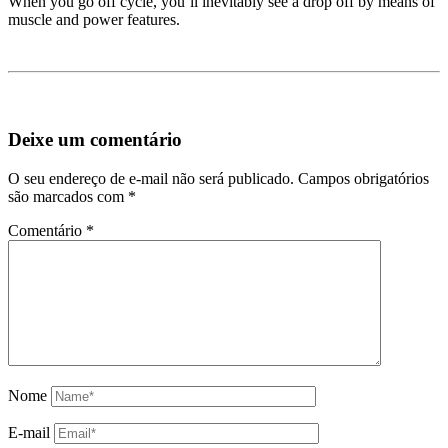
When you go off cycle, you’ll inevitably see a drop off by means of
muscle and power features.
Deixe um comentário
O seu endereço de e-mail não será publicado.
Campos obrigatórios
são marcados com
*
Comentário
*
Nome
E-mail