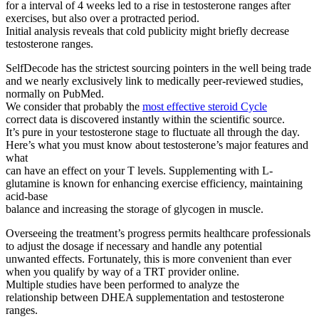
for a interval of 4 weeks led to a rise in testosterone ranges after
exercises, but also over a protracted period.
Initial analysis reveals that cold publicity might briefly decrease
testosterone ranges.
SelfDecode has the strictest sourcing pointers in the well being trade
and we nearly exclusively link to medically peer-reviewed studies,
normally on PubMed.
We consider that probably the
most effective steroid Cycle
correct data is discovered instantly within the scientific source.
It’s pure in your testosterone stage to fluctuate all through the day.
Here’s what you must know about testosterone’s major features and
what
can have an effect on your T levels. Supplementing with L-
glutamine is known for enhancing exercise efficiency, maintaining
acid-base
balance and increasing the storage of glycogen in muscle.
Overseeing the treatment’s progress permits healthcare professionals
to adjust the dosage if necessary and handle any potential
unwanted effects. Fortunately, this is more convenient than ever
when you qualify by way of a TRT provider online.
Multiple studies have been performed to analyze the
relationship between DHEA supplementation and testosterone
ranges.