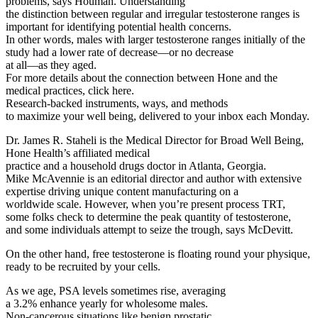
problems, says Houman. Understanding
the distinction between regular and irregular testosterone ranges is
important for identifying potential health concerns.
In other words, males with larger testosterone ranges initially of the
study had a lower rate of decrease—or no decrease
at all—as they aged.
For more details about the connection between Hone and the
medical practices, click here.
Research-backed instruments, ways, and methods
to maximize your well being, delivered to your inbox each Monday.
Dr. James R. Staheli is the Medical Director for Broad Well Being,
Hone Health’s affiliated medical
practice and a household drugs doctor in Atlanta, Georgia.
Mike McAvennie is an editorial director and author with extensive
expertise driving unique content manufacturing on a
worldwide scale. However, when you’re present process TRT,
some folks check to determine the peak quantity of testosterone,
and some individuals attempt to seize the trough, says McDevitt.
On the other hand, free testosterone is floating round your physique,
ready to be recruited by your cells.
As we age, PSA levels sometimes rise, averaging
a 3.2% enhance yearly for wholesome males.
Non-cancerous situations like benign prostatic