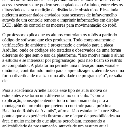
acessar sensores que podem ser acoplados ao Arduino, entre eles os
ultrassônicos para medição da distância de obstáculos. Eles ainda
puderam acessar dados enviados para sensores de infravermelho
através de um controle remoto e imprimir informações em display
LCD, além de controlar os motores para movimentação do robô.
O professor explica que os alunos controlam os robôs a partir do
código de software que eles produzem. Todo comportamento e
verificações do ambiente é programado e enviado para a placa
Arduíno, onde os códigos são testados e observados de uma forma
diferente do que sem o uso da plataforma. “Isso motiva mais o aluno
a estudar e se interessar por programação, pois não ficam só restrito
ao computador. A plataforma permite uma interação mais visual e
dinâmica, contribuindo muito para a aprendizagem, além de ser uma
forma divertida de realizar uma atividade de programação”, ressalta
ele.
Para a acadêmica Arielle Lucca esse tipo de aula motiva os
estudantes e se torna um diferencial no currículo. “Com a
explicação, consegui entender todo o funcionamento para a
montagem de um robô que pretendo construir para a próxima
Batalha de Robôs da Avantis”, afirma. Já o estudante Juarez Silva
pontua que a experiência ilustrou que o leque de possibilidades na
área é muito maior do que alguns percebiam, mostrando a
aplicabilidade da programação, através de um assunto atual.