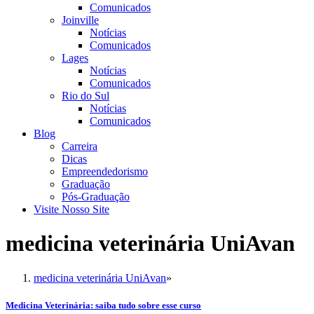
Comunicados
Joinville
Notícias
Comunicados
Lages
Notícias
Comunicados
Rio do Sul
Notícias
Comunicados
Blog
Carreira
Dicas
Empreendedorismo
Graduação
Pós-Graduação
Visite Nosso Site
medicina veterinária UniAvan
medicina veterinária UniAvan
»
Medicina Veterinária: saiba tudo sobre esse curso