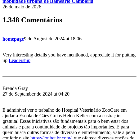
mobilidade urbana de Balneário Camboriú
26 de maio de 2026
1.348 Comentários
9 de August de 2024 at 18:06
homepage
Very interesting details you have mentioned, appreciate it for putting
up.
Leadership
Brenda Gray
27 de September de 2024 at 04:20
É admirável ver o trabalho do Hospital Veterinário ZooCare em
ajudar a Escola de Cães Guias Helen Keller com a castração
gratuita! Essas iniciativas são fundamentais para o bem-estar dos
animais e para a continuidade de projetos tão importantes. E para
quem busca outras formas de diversão e entretenimento, vale a pena
conferir o site
https://jonbet.br.com/
, que oferece diversas opções de