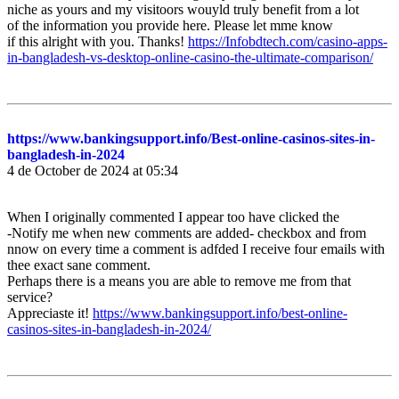
niche as yours and my visitoors wouyld truly benefit from a lot
of the information you provide here. Please let mme know
if this alright with you. Thanks!
https://Infobdtech.com/casino-apps-
in-bangladesh-vs-desktop-online-casino-the-ultimate-comparison/
https://www.bankingsupport.info/Best-online-casinos-sites-in-
bangladesh-in-2024
4 de October de 2024 at 05:34
When I originally commented I appear too have clicked the
-Notify me when new comments are added- checkbox and from
nnow on every time a comment is adfded I receive four emails with
thee exact sane comment.
Perhaps there is a means you are able to remove me from that
service?
Appreciaste it!
https://www.bankingsupport.info/best-online-
casinos-sites-in-bangladesh-in-2024/