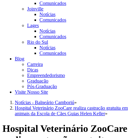
Comunicados
Joinville
Notícias
Comunicados
Lages
Notícias
Comunicados
Rio do Sul
Notícias
Comunicados
Blog
Carreira
Dicas
Empreendedorismo
Graduação
Pós-Graduação
Visite Nosso Site
Notícias - Balneário Camboriú
»
Hospital Veterinário ZooCare realiza castração gratuita em
animais da Escola de Cães Guias Helen Keller
»
Hospital Veterinário ZooCare