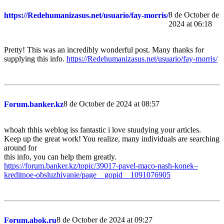
8 de October de
https://Redehumanizasus.net/usuario/fay-morris/
2024 at 06:18
Pretty! This was an incredibly wonderful post. Many thanks for
supplying this info.
https://Redehumanizasus.net/usuario/fay-morris/
8 de October de 2024 at 08:57
Forum.banker.kz
whoah thhis weblog iss fantastic i love stuudying your articles.
Keep up the great work! You realize, many individuals are searching
around for
this info, you can help them greatly.
https://forum.banker.kz/topic/39017-pavel-maco-nash-konek–
kreditnoe-obsluzhivanie/page__gopid__1091076905
8 de October de 2024 at 09:27
Forum.abok.ru