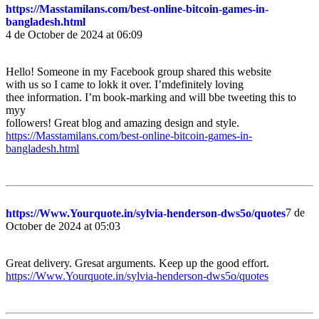
https://Masstamilans.com/best-online-bitcoin-games-in-
bangladesh.html
4 de October de 2024 at 06:09
Hello! Someone in my Facebook group shared this website
with us so I came to lokk it over. I’mdefinitely loving
thee information. I’m book-marking and will bbe tweeting this to
myy
followers! Great blog and amazing design and style.
https://Masstamilans.com/best-online-bitcoin-games-in-
bangladesh.html
7 de
https://Www.Yourquote.in/sylvia-henderson-dws5o/quotes
October de 2024 at 05:03
Great delivery. Gresat arguments. Keep up the good effort.
https://Www.Yourquote.in/sylvia-henderson-dws5o/quotes