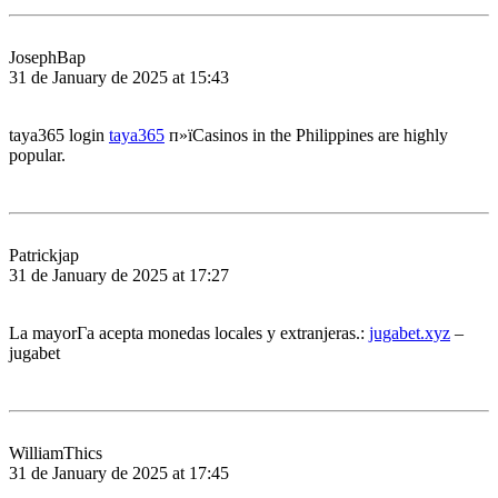
JosephBap
31 de January de 2025 at 15:43
taya365 login
taya365
п»їCasinos in the Philippines are highly
popular.
Patrickjap
31 de January de 2025 at 17:27
La mayorГ­a acepta monedas locales y extranjeras.:
jugabet.xyz
–
jugabet
WilliamThics
31 de January de 2025 at 17:45