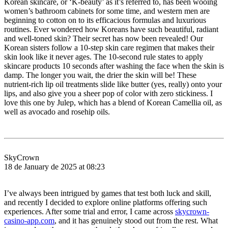
Korean skincare, or ‘K-beauty’ as it’s referred to, has been wooing
women’s bathroom cabinets for some time, and western men are
beginning to cotton on to its efficacious formulas and luxurious
routines. Ever wondered how Koreans have such beautiful, radiant
and well-toned skin? Their secret has now been revealed! Our
Korean sisters follow a 10-step skin care regimen that makes their
skin look like it never ages. The 10-second rule states to apply
skincare products 10 seconds after washing the face when the skin is
damp. The longer you wait, the drier the skin will be! These
nutrient-rich lip oil treatments slide like butter (yes, really) onto your
lips, and also give you a sheer pop of color with zero stickiness. I
love this one by Julep, which has a blend of Korean Camellia oil, as
well as avocado and rosehip oils.
SkyCrown
18 de January de 2025 at 08:23
I’ve always been intrigued by games that test both luck and skill,
and recently I decided to explore online platforms offering such
experiences. After some trial and error, I came across
skycrown-
casino-app.com
, and it has genuinely stood out from the rest. What