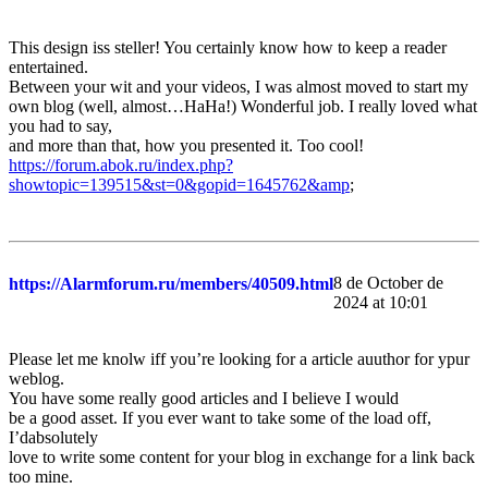
This design iss steller! You certainly know how to keep a reader
entertained.
Between your wit and your videos, I was almost moved to start my
own blog (well, almost…HaHa!) Wonderful job. I really loved what
you had to say,
and more than that, how you presented it. Too cool!
https://forum.abok.ru/index.php?
showtopic=139515&st=0&gopid=1645762&amp
;
8 de October de
https://Alarmforum.ru/members/40509.html
2024 at 10:01
Please let me knolw iff you’re looking for a article auuthor for ypur
weblog.
You have some really good articles and I believe I would
be a good asset. If you ever want to take some of the load off,
I’dabsolutely
love to write some content for your blog in exchange for a link back
too mine.