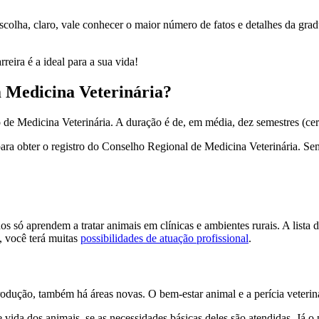
scolha, claro, vale conhecer o maior número de fatos e detalhes da gr
rreira é a ideal para a sua vida!
m Medicina Veterinária?
 de Medicina Veterinária. A duração é de, em média, dez semestres (cer
ra obter o registro do Conselho Regional de Medicina Veterinária. Sem 
 só aprendem a tratar animais em clínicas e ambientes rurais. A lista 
, você terá muitas
possibilidades de atuação profissional
.
rodução, também há áreas novas. O bem-estar animal e a perícia veterin
da dos animais, se as necessidades básicas deles são atendidas. Já o pe