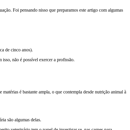
aduação. Foi pensando nisso que preparamos este artigo com algumas
ca de cinco anos).
isso, não é possível exercer a profissão.
de matérias é bastante ampla, o que contempla desde nutrição animal à
ária são algumas delas.
rito veterinário tem o papel de investigar se, nas carnes para