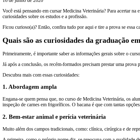
16 de junho de 2020
Você está pensando em cursar Medicina Veterinária? Para acertar na e
curiosidades sobre os estudos e a profissão.
Ficou curioso(a)? Então, confira tudo por aqui e tire a prova se essa ca
Quais são as curiosidades da graduação e
Primeiramente, é importante saber as informações gerais sobre o curso
Já após a conclusão, os recém-formados precisam prestar uma prova pa
Descubra mais com essas curiosidades:
1. Abordagem ampla
Engana-se quem pensa que, no curso de Medicina Veterinária, os alunos
inspeção de carnes em frigoríficos. O bacana é que com tantas opções
2. Bem-estar animal e perícia veterinária
Muito além dos campos tradicionais, como: clínica, cirúrgica e de rep
A primeira, como o próprio nome diz, se preocupa com a qualidade de vi