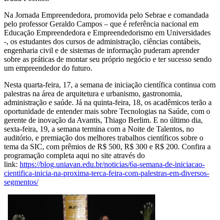
Na Jornada Empreendedora, promovida pelo Sebrae e comandada
pelo professor Geraldo Campos – que é referência nacional em
Educação Empreendedora e Empreendedorismo em Universidades
-, os estudantes dos cursos de administração, ciências contábeis,
engenharia civil e de sistemas de informação puderam aprender
sobre as práticas de montar seu próprio negócio e ter sucesso sendo
um empreendedor do futuro.
Nesta quarta-feira, 17, a semana de iniciação científica continua com
palestras na área de arquitetura e urbanismo, gastronomia,
administração e saúde. Já na quinta-feira, 18, os acadêmicos terão a
oportunidade de entender mais sobre Tecnologias na Saúde, com o
gerente de inovação da Avantis, Thiago Berlim. E no último dia,
sexta-feira, 19, a semana termina com a Noite de Talentos, no
auditório, e premiação dos melhores trabalhos científicos sobre o
tema da SIC, com prêmios de R$ 500, R$ 300 e R$ 200. Confira a
programação completa aqui no site através do
link:
https://blog.uniavan.edu.br/noticias/6a-semana-de-iniciacao-
cientifica-inicia-na-proxima-terca-feira-com-palestras-em-diversos-
segmentos/