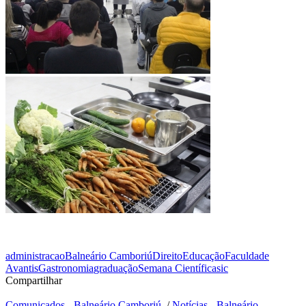
administracao
Balneário Camboriú
Direito
Educação
Faculdade
Avantis
Gastronomia
graduação
Semana Científica
sic
Compartilhar
Comunicados - Balneário Camboriú
/
Notícias - Balneário