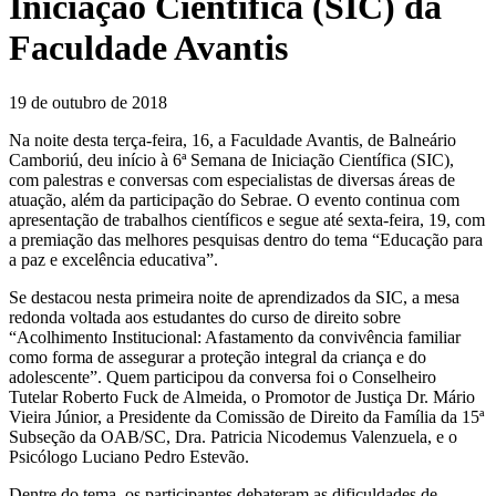
Iniciação Científica (SIC) da
Faculdade Avantis
19 de outubro de 2018
Na noite desta terça-feira, 16, a Faculdade Avantis, de Balneário
Camboriú, deu início à 6ª Semana de Iniciação Científica (SIC),
com palestras e conversas com especialistas de diversas áreas de
atuação, além da participação do Sebrae. O evento continua com
apresentação de trabalhos científicos e segue até sexta-feira, 19, com
a premiação das melhores pesquisas dentro do tema “Educação para
a paz e excelência educativa”.
Se destacou nesta primeira noite de aprendizados da SIC, a mesa
redonda voltada aos estudantes do curso de direito sobre
“Acolhimento Institucional: Afastamento da convivência familiar
como forma de assegurar a proteção integral da criança e do
adolescente”. Quem participou da conversa foi o Conselheiro
Tutelar Roberto Fuck de Almeida, o Promotor de Justiça Dr. Mário
Vieira Júnior, a Presidente da Comissão de Direito da Família da 15ª
Subseção da OAB/SC, Dra. Patricia Nicodemus Valenzuela, e o
Psicólogo Luciano Pedro Estevão.
Dentre do tema, os participantes debateram as dificuldades de