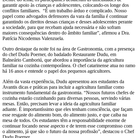
garantir apoio às crianças e adolescentes, colocando-os longe dos
conflitos familiares. “É um trabalho árduo e complicado. Nosso
papel como advogados defensores da vara da família é continuar
garantindo os direitos dessas crianças e desses adolescentes perante
a sociedade, para que recebam ajuda necessária e não sofram
maiores consequências dentro do âmbito familiar”, afirmou a Dra.
Patrícia Nicodemus Valenzuela.
Outro destaque da noite foi na área de Gastronomia, com a presença
do chef Dudu Poerner, do badalado Restaurante Dudu, em
Balneário Camboriú, que abordou a importância da agricultura
familiar na cozinha contemporânea. O chef catarinense atua no ramo
há 16 anos e entende o papel dos pequenos agricultores.
Além da vasta experiência, Dudu apresentou aos estudantes da
Avantis dicas e práticas para incluir a agricultura familiar como
instrumento fundamental da gastronomia. “Nossos futuros chefes de
cozinha estarão cozinhando para diversas pessoas, servindo várias
mesas. Então, precisam levar a ideia da agricultura familiar
adiante. É importantíssimo que eles tenham consciência, que façam
esse resgaste do alimento bom, do alimento justo, e que caiba na
mesa de todos. Os estudantes têm a responsabilidade enorme de
continuar focando nesse aspecto e de terem esse compromisso com
o alimento, já que são o futuro da nossa profissão”, destacou o Chef
Dudu Poerner.