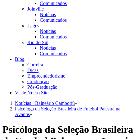
Comunicados
Joinville
Notícias
Comunicados
Lages
Notícias
Comunicados
Rio do Sul
Notícias
Comunicados
Blog
Carreira
Dicas
Empreendedorismo
Graduação
Pós-Graduação
Visite Nosso Site
Notícias - Balneário Camboriú
»
Psicóloga da Seleção Brasileira de Futebol Palestra na
Avantis
»
Psicóloga da Seleção Brasileira