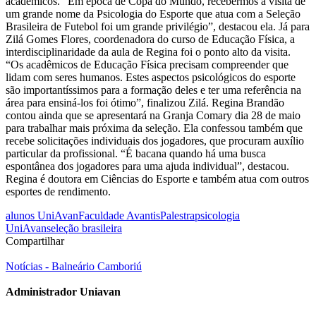
acadêmicos. “Em época de Copa do Mundo, recebermos a visita de
um grande nome da Psicologia do Esporte que atua com a Seleção
Brasileira de Futebol foi um grande privilégio”, destacou ela. Já para
Zilá Gomes Flores, coordenadora do curso de Educação Física, a
interdisciplinaridade da aula de Regina foi o ponto alto da visita.
“Os acadêmicos de Educação Física precisam compreender que
lidam com seres humanos. Estes aspectos psicológicos do esporte
são importantíssimos para a formação deles e ter uma referência na
área para ensiná-los foi ótimo”, finalizou Zilá. Regina Brandão
contou ainda que se apresentará na Granja Comary dia 28 de maio
para trabalhar mais próxima da seleção. Ela confessou também que
recebe solicitações individuais dos jogadores, que procuram auxílio
particular da profissional. “É bacana quando há uma busca
espontânea dos jogadores para uma ajuda individual”, destacou.
Regina é doutora em Ciências do Esporte e também atua com outros
esportes de rendimento.
alunos UniAvan
Faculdade Avantis
Palestra
psicologia
UniAvan
seleção brasileira
Compartilhar
Notícias - Balneário Camboriú
Administrador Uniavan