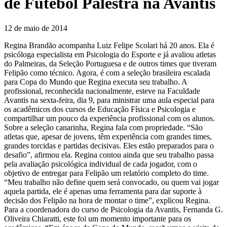
de Futebol Palestra na Avantis
12 de maio de 2014
Regina Brandão acompanha Luiz Felipe Scolari há 20 anos. Ela é
psicóloga especialista em Psicologia do Esporte e já avaliou atletas
do Palmeiras, da Seleção Portuguesa e de outros times que tiveram
Felipão como técnico. Agora, é com a seleção brasileira escalada
para Copa do Mundo que Regina executa seu trabalho. A
profissional, reconhecida nacionalmente, esteve na Faculdade
Avantis na sexta-feira, dia 9, para ministrar uma aula especial para
os acadêmicos dos cursos de Educação Física e Psicologia e
compartilhar um pouco da experiência profissional com os alunos.
Sobre a seleção canarinha, Regina fala com propriedade. “São
atletas que, apesar de jovens, têm experiência com grandes times,
grandes torcidas e partidas decisivas. Eles estão preparados para o
desafio”, afirmou ela. Regina contou ainda que seu trabalho passa
pela avaliação psicológica individual de cada jogador, com o
objetivo de entregar para Felipão um relatório completo do time.
“Meu trabalho não define quem será convocado, ou quem vai jogar
aquela partida, ele é apenas uma ferramenta para dar suporte à
decisão dos Felipão na hora de montar o time”, explicou Regina.
Para a coordenadora do curso de Psicologia da Avantis, Fernanda G.
Oliveira Chiaratti, este foi um momento importante para os