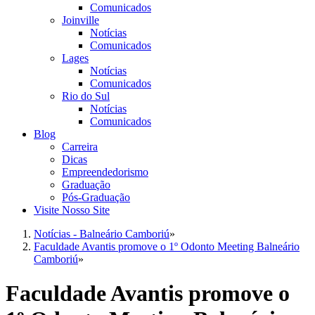
Comunicados
Joinville
Notícias
Comunicados
Lages
Notícias
Comunicados
Rio do Sul
Notícias
Comunicados
Blog
Carreira
Dicas
Empreendedorismo
Graduação
Pós-Graduação
Visite Nosso Site
Notícias - Balneário Camboriú
»
Faculdade Avantis promove o 1º Odonto Meeting Balneário
Camboriú
»
Faculdade Avantis promove o