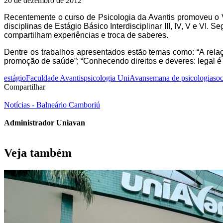
20 de dezembro de 2012
Recentemente o curso de Psicologia da Avantis promoveu o V
disciplinas de Estágio Básico Interdisciplinar III, IV, V e V
compartilham experiências e troca de saberes.
Dentre os trabalhos apresentados estão temas como: “A relaç
promoção de saúde”; “Conhecendo direitos e deveres: legal é 
estágio
Faculdade Avantis
psicologia UniAvan
semana de psicologia
soc
Compartilhar
Notícias - Balneário Camboriú
Administrador Uniavan
Veja também