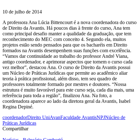
10 de julho de 2014
A professora Ana Lúcia Bittencourt é a nova coordenadora do curso
de Direito da Avantis. Há poucos dias à frente do curso, Ana tem
como principal desafio manter a qualidade da graduação, que tem
reconhecimento do MEC com conceito 4. Segundo ela, muitos
projetos estão sendo pensados para que os bacharéis em Direito
formados na Avantis desempenhem suas funções com excelência.
“Vamos dar continuidade ao trabalho do professor André Viana,
antigo coordenador, e aprimorar aspectos que tornem o curso cada
vez melhor”, destacou Ana. O curso de Direito da Avantis possui
um Núcleo de Práticas Jurídicas que permite ao acadêmico aliar
teoria à prática profissional, além disso, tem seu quadro de
professores totalmente formado por mestres e doutores. “Nossa
estrutura é muito favorável para este curso seja, cada dia mais, uma
referência para toda a região”, finalizou Ana. Na foto, a
coordenadora aparece ao lado da diretora geral da Avantis, Isabel
Regina Depiné.
coordenador
Direito UniAvan
Faculdade Avantis
NPJ
Núcleo de
Práticas Jurídicas
Compartilhar
Notícias - Balneário Camboriú