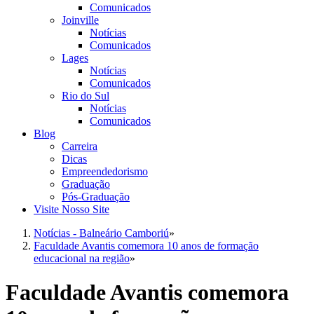
Comunicados
Joinville
Notícias
Comunicados
Lages
Notícias
Comunicados
Rio do Sul
Notícias
Comunicados
Blog
Carreira
Dicas
Empreendedorismo
Graduação
Pós-Graduação
Visite Nosso Site
Notícias - Balneário Camboriú
»
Faculdade Avantis comemora 10 anos de formação
educacional na região
»
Faculdade Avantis comemora