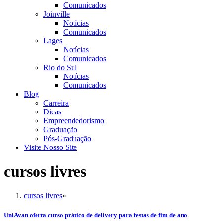
Comunicados
Joinville
Notícias
Comunicados
Lages
Notícias
Comunicados
Rio do Sul
Notícias
Comunicados
Blog
Carreira
Dicas
Empreendedorismo
Graduação
Pós-Graduação
Visite Nosso Site
cursos livres
cursos livres
»
UniAvan oferta curso prático de delivery para festas de fim de ano