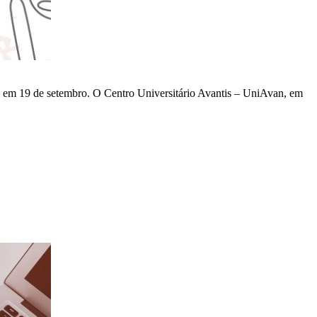
m em 19 de setembro. O Centro Universitário Avantis – UniAvan, em