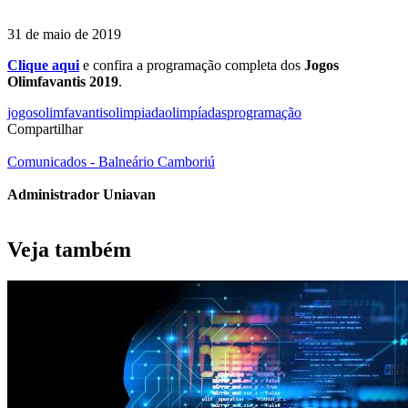
31 de maio de 2019
Clique aqui
e confira a programação completa dos
Jogos
Olimfavantis 2019
.
jogos
olimfavantis
olimpiada
olimpíadas
programação
Compartilhar
Comunicados - Balneário Camboriú
Administrador Uniavan
Veja também