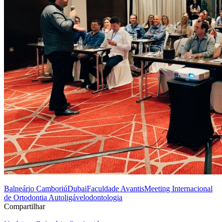
Balneário Camboriú
Dubai
Faculdade Avantis
Meeting Internacional
de Ortodontia Autoligável
odontologia
Compartilhar