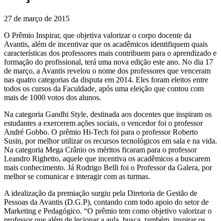
27 de março de 2015
O Prêmio Inspirar, que objetiva valorizar o corpo docente da
Avantis, além de incentivar que os acadêmicos identifiquem quais
características dos professores mais contribuem para o aprendizado e
formação do profissional, terá uma nova edição este ano. No dia 17
de março, a Avantis revelou o nome dos professores que venceram
nas quatro categorias da disputa em 2014. Eles foram eleitos entre
todos os cursos da Faculdade, após uma eleição que contou com
mais de 1000 votos dos alunos.
Na categoria Gandhi Style, destinada aos docentes que inspiram os
estudantes a exercerem ações sociais, o vencedor foi o professor
André Gobbo. O prêmio Hi-Tech foi para o professor Roberto
Susin, por melhor utilizar os recursos tecnológicos em sala e na vida.
Na categoria Mega Crânio os méritos ficaram para o professor
Leandro Righetto, aquele que incentiva os acadêmicos a buscarem
mais conhecimento. Já Rodrigo Belli foi o Professor da Galera, por
melhor se comunicar e interagir com as turmas.
A idealização da premiação surgiu pela Diretoria de Gestão de
Pessoas da Avantis (D.G.P), contando com todo apoio do setor de
Marketing e Pedagógico. “O prêmio tem como objetivo valorizar o
professor que além de lecionar a aula, busca, também, inspirar os