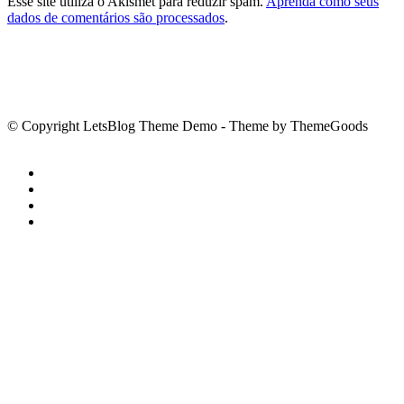
Esse site utiliza o Akismet para reduzir spam.
Aprenda como seus
dados de comentários são processados
.
© Copyright LetsBlog Theme Demo - Theme by ThemeGoods