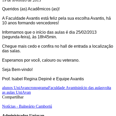
19 de fevereiro de 2013
Queridos (as) Acadêmicos (as)!
A Faculdade Avantis está feliz pela sua escolha Avantis, há
10 anos formando vencedores!
Informamos que o início das aulas é dia 25/02/2013
(segunda-feira), às 18h45min.
Chegue mais cedo e confira no hall de entrada a localização
das salas.
Esperamos por você, calouro ou veterano.
Seja Bem-vindo!
Prof. Isabel Regina Depiné e Equipe Avantis
alunos UniAvan
cronograma
Faculdade Avantis
início das aulas
volta
as aulas UniAvan
Compartilhar
Notícias - Balneário Camboriú
Administrador Uniavan