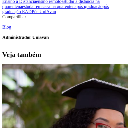
Ensino a Distância
ensino remoto
estudar a distância na
quarentena
estudar em casa na quarentena
pós graduação
pós
graduação EAD
Pós UniAvan
Compartilhar
Blog
Administrador Uniavan
Veja também