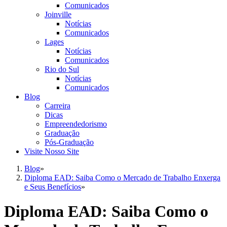
Comunicados
Joinville
Notícias
Comunicados
Lages
Notícias
Comunicados
Rio do Sul
Notícias
Comunicados
Blog
Carreira
Dicas
Empreendedorismo
Graduação
Pós-Graduação
Visite Nosso Site
Blog
»
Diploma EAD: Saiba Como o Mercado de Trabalho Enxerga
e Seus Benefícios
»
Diploma EAD: Saiba Como o