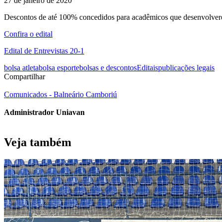
27 de janeiro de 2020
Descontos de até 100% concedidos para acadêmicos que desenvolverem 
Confira o edital
Edital de Entrevistas 20-1
bolsa atleta
bolsa esporte
bolsas e descontos
Editais
publicações legais
Compartilhar
Comunicados - Balneário Camboriú
Administrador Uniavan
Veja também