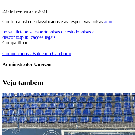
22 de fevereiro de 2021
Confira a lista de classificados e as respectivas bolsas
aqui
.
bolsa atleta
bolsa esporte
bolsas de estudo
bolsas e
descontos
publicações legais
Compartilhar
Comunicados - Balneário Camboriú
Administrador Uniavan
Veja também