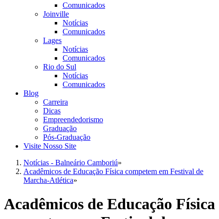
Comunicados
Joinville
Notícias
Comunicados
Lages
Notícias
Comunicados
Rio do Sul
Notícias
Comunicados
Blog
Carreira
Dicas
Empreendedorismo
Graduação
Pós-Graduação
Visite Nosso Site
Notícias - Balneário Camboriú
»
Acadêmicos de Educação Física competem em Festival de
Marcha-Atlética
»
Acadêmicos de Educação Física