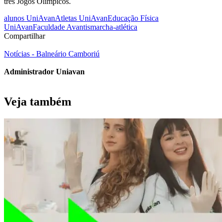
três Jogos Olímpicos.
alunos UniAvan
Atletas UniAvan
Educação Física
UniAvan
Faculdade Avantis
marcha-atlética
Compartilhar
Notícias - Balneário Camboriú
Administrador Uniavan
Veja também