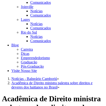
Comunicados
Joinville
Notícias
Comunicados
Lages
Notícias
Comunicados
Rio do Sul
Notícias
Comunicados
Blog
Carreira
Dicas
Empreendedorismo
Graduação
Pós-Graduação
Visite Nosso Site
Notícias - Balneário Camboriú
»
Acadêmica de Direito ministra palestra sobre direitos e
deveres dos haitianos no Brasil
»
Acadêmica de Direito ministra