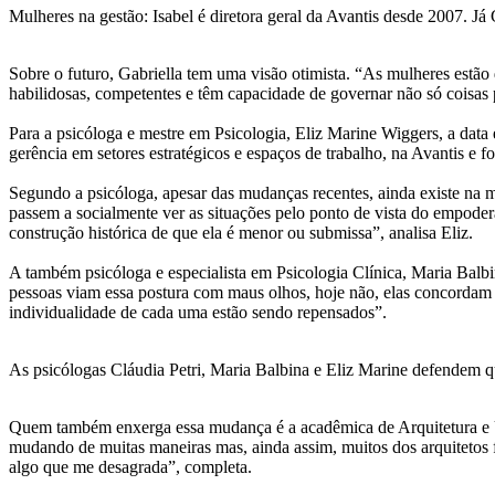
Mulheres na gestão: Isabel é diretora geral da Avantis desde 2007. Já
Sobre o futuro, Gabriella tem uma visão otimista. “As mulheres estão 
habilidosas, competentes e têm capacidade de governar não só coisas 
Para a psicóloga e mestre em Psicologia, Eliz Marine Wiggers, a data 
gerência em setores estratégicos e espaços de trabalho, na Avantis e 
Segundo a psicóloga, apesar das mudanças recentes, ainda existe na 
passem a socialmente ver as situações pelo ponto de vista do empode
construção histórica de que ela é menor ou submissa”, analisa Eliz.
A também psicóloga e especialista em Psicologia Clínica, Maria Bal
pessoas viam essa postura com maus olhos, hoje não, elas concordam 
individualidade de cada uma estão sendo repensados”.
As psicólogas Cláudia Petri, Maria Balbina e Eliz Marine defendem q
Quem também enxerga essa mudança é a acadêmica de Arquitetura e U
mudando de muitas maneiras mas, ainda assim, muitos dos arquiteto
algo que me desagrada”, completa.