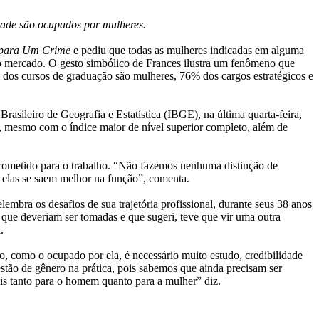
dade são ocupados por mulheres.
 para Um Crime
e pediu que todas as mulheres indicadas em alguma
no mercado. O gesto simbólico de Frances ilustra um fenômeno que
dos cursos de graduação são mulheres, 76% dos cargos estratégicos e
ileiro de Geografia e Estatística (IBGE), na última quarta-feira,
 mesmo com o índice maior de nível superior completo, além de
prometido para o trabalho. “Não fazemos nenhuma distinção de
, elas se saem melhor na função”, comenta.
lembra os desafios de sua trajetória profissional, durante seus 38 anos
s que deveriam ser tomadas e que sugeri, teve que vir uma outra
.
o, como o ocupado por ela, é necessário muito estudo, credibilidade
estão de gênero na prática, pois sabemos que ainda precisam ser
ais tanto para o homem quanto para a mulher” diz.