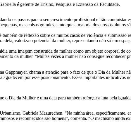
 Gabriella é gerente de Ensino, Pesquisa e Extensão da Faculdade.
dando os passos para o seu crescimento profissional e irão conquistar e
pequenas, mas coisas grandes, tanto que a maioria dos nossos alunos sã
é também de reflexão sobre os muitos casos de violência e submissão reco
fora dela, valoriza o potencial da mulher, representando não só um esp
mídia uma imagem construída da mulher como um objeto corporal de cons
ramento da mulher. “Muitas vezes a mulher não consegue reconhecer pr
bina Gappmayer, chama a atenção para o fato de que o Dia da Mulher n
a agradecem por esse posicionamento. Esses importantes indicativos no
ue o Dia da Mulher é uma data para também reforçar a luta pela iguald
rbanismo, Gabriela Mazurechen. “Na minha área, especificamente, en
s famosos e reconhecidos são homens”, comenta. “O machismo ainda ex