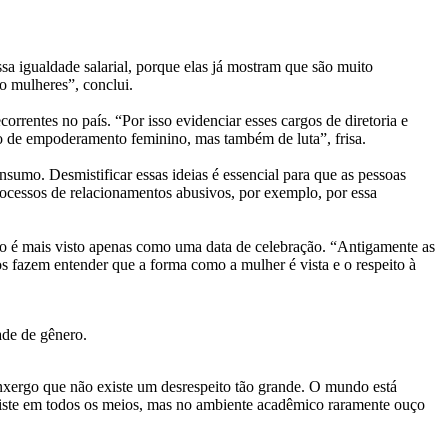
ssa igualdade salarial, porque elas já mostram que são muito
o mulheres”, conclui.
rrentes no país. “Por isso evidenciar esses cargos de diretoria e
aço de empoderamento feminino, mas também de luta”, frisa.
umo. Desmistificar essas ideias é essencial para que as pessoas
ocessos de relacionamentos abusivos, por exemplo, por essa
ão é mais visto apenas como uma data de celebração. “Antigamente as
s fazem entender que a forma como a mulher é vista e o respeito à
ade de gênero.
xergo que não existe um desrespeito tão grande. O mundo está
iste em todos os meios, mas no ambiente acadêmico raramente ouço