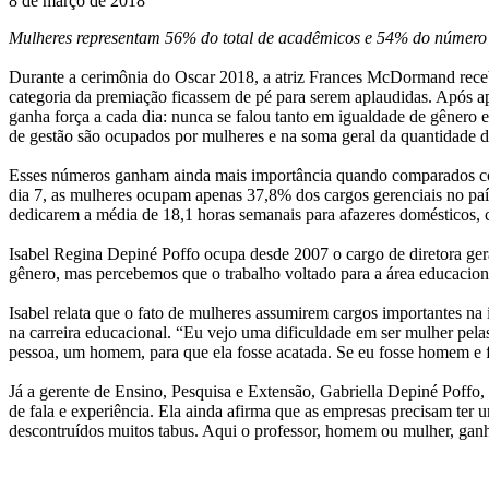
8 de março de 2018
Mulheres representam 56% do total de acadêmicos e 54% do número d
Durante a cerimônia do Oscar 2018, a atriz Frances McDormand recebe
categoria da premiação ficassem de pé para serem aplaudidas. Após a
ganha força a cada dia: nunca se falou tanto em igualdade de gêner
de gestão são ocupados por mulheres e na soma geral da quantidade d
Esses números ganham ainda mais importância quando comparados com o
dia 7, as mulheres ocupam apenas 37,8% dos cargos gerenciais no pa
dedicarem a média de 18,1 horas semanais para afazeres domésticos, 
Isabel Regina Depiné Poffo ocupa desde 2007 o cargo de diretora ge
gênero, mas percebemos que o trabalho voltado para a área educacion
Isabel relata que o fato de mulheres assumirem cargos importantes na i
na carreira educacional. “Eu vejo uma dificuldade em ser mulher pelas
pessoa, um homem, para que ela fosse acatada. Se eu fosse homem e fal
Já a gerente de Ensino, Pesquisa e Extensão, Gabriella Depiné Poffo,
de fala e experiência. Ela ainda afirma que as empresas precisam ter 
descontruídos muitos tabus. Aqui o professor, homem ou mulher, ganha