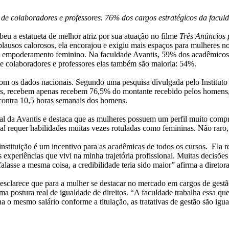
e colaboradores e professores. 76% dos cargos estratégicos da facul
u a estatueta de melhor atriz por sua atuação no filme
Três Anúncios
plausos calorosos, ela encorajou e exigiu mais espaços para mulheres 
o e empoderamento feminino. Na faculdade Avantis, 59% dos acadêmicos 
e colaboradores e professores elas também são maioria: 54%.
s dados nacionais. Segundo uma pesquisa divulgada pelo Instituto Bras
ís, recebem apenas recebem 76,5% do montante recebido pelos homens,
contra 10,5 horas semanais dos homens.
ral da Avantis e destaca que as mulheres possuem um perfil muito com
al requer habilidades muitas vezes rotuladas como femininas. Não raro
nstituição é um incentivo para as acadêmicas de todos os cursos. Ela re
 experiências que vivi na minha trajetória profissional. Muitas decisõe
asse a mesma coisa, a credibilidade teria sido maior” afirma a diretora
 esclarece que para a mulher se destacar no mercado em cargos de gestã
uma postura real de igualdade de direitos. “A faculdade trabalha essa qu
 o mesmo salário conforme a titulação, as tratativas de gestão são igu