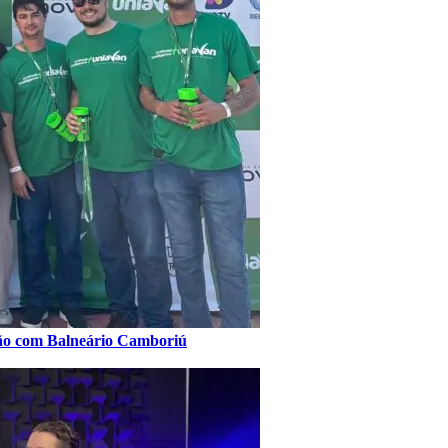
xão com Balneário Camboriú