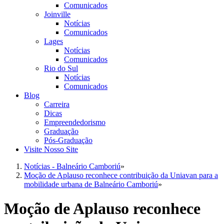
Comunicados
Joinville
Notícias
Comunicados
Lages
Notícias
Comunicados
Rio do Sul
Notícias
Comunicados
Blog
Carreira
Dicas
Empreendedorismo
Graduação
Pós-Graduação
Visite Nosso Site
Notícias - Balneário Camboriú
»
Moção de Aplauso reconhece contribuição da Uniavan para a
mobilidade urbana de Balneário Camboriú
»
Moção de Aplauso reconhece