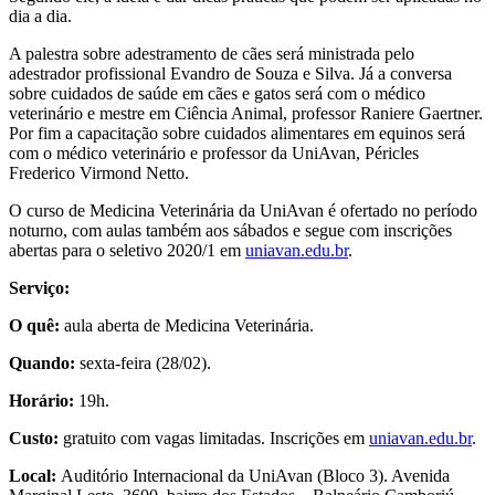
dia a dia.
A palestra sobre adestramento de cães será ministrada pelo
adestrador profissional Evandro de Souza e Silva. Já a conversa
sobre cuidados de saúde em cães e gatos será com o médico
veterinário e mestre em Ciência Animal, professor Raniere Gaertner.
Por fim a capacitação sobre cuidados alimentares em equinos será
com o médico veterinário e professor da UniAvan, Péricles
Frederico Virmond Netto.
O curso de Medicina Veterinária da UniAvan é ofertado no período
noturno, com aulas também aos sábados e segue com inscrições
abertas para o seletivo 2020/1 em
uniavan.edu.br
.
Serviço:
O quê:
aula aberta de Medicina Veterinária.
Quando:
sexta-feira (28/02).
Horário:
19h.
Custo:
gratuito com vagas limitadas. Inscrições em
uniavan.edu.br
.
Local:
Auditório Internacional da UniAvan (Bloco 3). Avenida