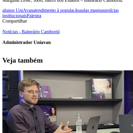
Marginal Leste, 3600, bairro dos Estados – Balneário Camboriú.
alunos UniAvan
atendimento à população
aulas magnas
notícias
institucionais
Palestra
Compartilhar
Notícias - Balneário Camboriú
Administrador Uniavan
Veja também