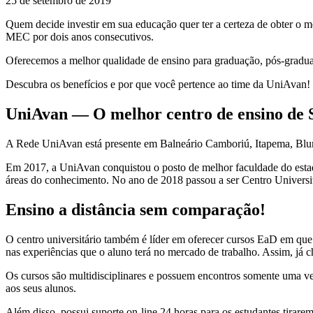
25 de setembro de 2019
Quem decide investir em sua educação quer ter a certeza de obter o m
MEC por dois anos consecutivos.
Oferecemos a melhor qualidade de ensino para graduação, pós-graduaç
Descubra os benefícios e por que você pertence ao time da UniAvan!
UniAvan — O melhor centro de ensino de 
A Rede UniAvan está presente em Balneário Camboriú, Itapema, Blume
Em 2017, a UniAvan conquistou o posto de melhor faculdade do estad
áreas do conhecimento. No ano de 2018 passou a ser Centro Univer
Ensino a distância sem comparação!
O centro universitário também é líder em oferecer cursos EaD em qu
nas experiências que o aluno terá no mercado de trabalho. Assim, já c
Os cursos são multidisciplinares e possuem encontros somente uma vez
aos seus alunos.
Além disso, possui suporte on-line 24 horas para os estudantes tirare