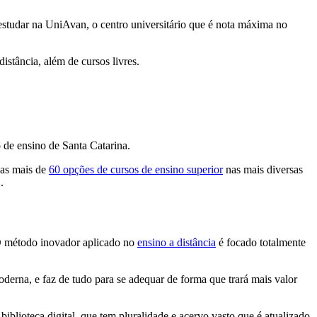
estudar na UniAvan, o centro universitário que é nota máxima no
stância, além de cursos livres.
de ensino de Santa Catarina.
das mais de
60 opções de cursos de ensino superior
nas mais diversas
.
 O método inovador aplicado no
ensino a distância
é focado totalmente
derna, e faz de tudo para se adequar de forma que trará mais valor
iblioteca digital, que tem pluralidade e acervo vasto que é atualizado