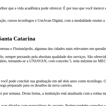
elhor que a vida acadêmica pode oferecer. É por isso que você merece 
ão, cursos tecnólogos e UniAvan Digital, com a modalidade ensino a di
Santa Catarina
nau e Florianópolis, algumas das cidades mais relevantes em questão 
o, sempre prezando pela absoluta qualidade dos serviços. São ofereci
sitário, tornando-se a UNIAVAN, com conceito 5, nota máxima no MEC
e você pode concluir sua graduação em até dois anos como tecnólogo.
hega preparado para os desafios da nova carreira.
 por semana. Desta forma, a instituição está atualizada com a rotina mo
m suas dúvidas com especialistas do assunto. Podem também consultar a b