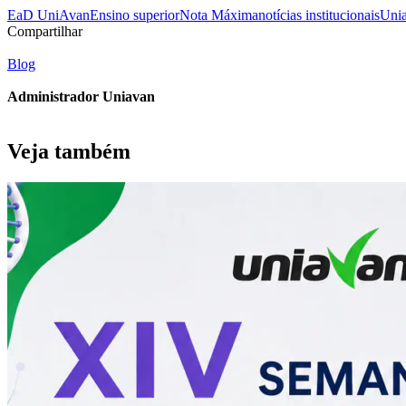
EaD UniAvan
Ensino superior
Nota Máxima
notícias institucionais
Uni
Compartilhar
Blog
Administrador Uniavan
Veja também