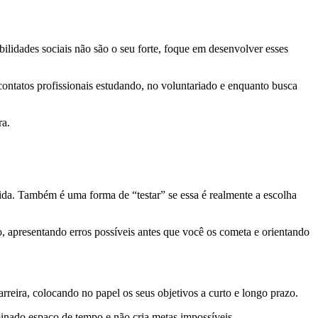
bilidades sociais não são o seu forte, foque em desenvolver esses
contatos profissionais estudando, no voluntariado e enquanto busca
ra.
pida. Também é uma forma de “testar” se essa é realmente a escolha
, apresentando erros possíveis antes que você os cometa e orientando
arreira, colocando no papel os seus objetivos a curto e longo prazo.
minado espaço de tempo e não cria metas impossíveis.