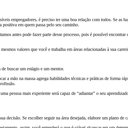
síveis empregadores, é preciso ter uma boa relação com todos. Se as ha
ca positiva em quem passa pelo seu caminho.
amos antes pode fazer parte desse processo, pois é possível encontrar 
 mesmos valores que você e trabalha em áreas relacionadas à sua carrei
a de buscar um estágio e um mentor.
ocar a mão na massa agrega habilidades técnicas e práticas de forma rá
profissão.
uma pessoa mais experiente será capaz de “adiantar” o seu aprendizado
 sua decisão. Se escolher seguir na área desejada, elabore um plano de c
lanejamento, assim, você entenderá o que é viável alcançar em um deter