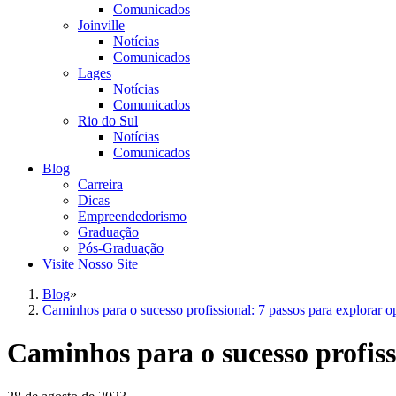
Comunicados
Joinville
Notícias
Comunicados
Lages
Notícias
Comunicados
Rio do Sul
Notícias
Comunicados
Blog
Carreira
Dicas
Empreendedorismo
Graduação
Pós-Graduação
Visite Nosso Site
Blog
»
Caminhos para o sucesso profissional: 7 passos para explorar 
Caminhos para o sucesso profiss