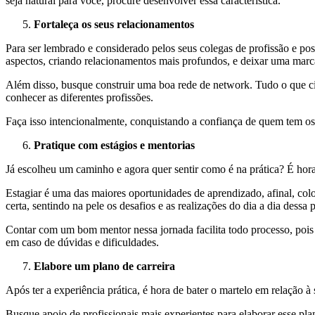
seja natural para você, procure desenvolver essa característica.
Fortaleça os seus relacionamentos
Para ser lembrado e considerado pelos seus colegas de profissão e pos
aspectos, criando relacionamentos mais profundos, e deixar uma mar
Além disso, busque construir uma boa rede de network. Tudo o que cit
conhecer as diferentes profissões.
Faça isso intencionalmente, conquistando a confiança de quem tem os
Pratique com estágios e mentorias
Já escolheu um caminho e agora quer sentir como é na prática? É hor
Estagiar é uma das maiores oportunidades de aprendizado, afinal, col
certa, sentindo na pele os desafios e as realizações do dia a dia dessa 
Contar com um bom mentor nessa jornada facilita todo processo, pois 
em caso de dúvidas e dificuldades.
Elabore um plano de carreira
Após ter a experiência prática, é hora de bater o martelo em relação à
Busque apoio de profissionais mais experientes para elaborar esse p