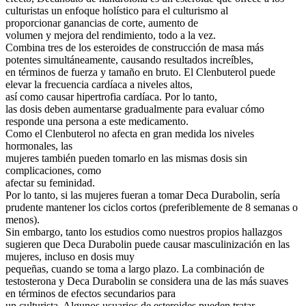
culturistas un enfoque holístico para el culturismo al
proporcionar ganancias de corte, aumento de
volumen y mejora del rendimiento, todo a la vez.
Combina tres de los esteroides de construcción de masa más
potentes simultáneamente, causando resultados increíbles,
en términos de fuerza y tamaño en bruto. El Clenbuterol puede
elevar la frecuencia cardíaca a niveles altos,
así como causar hipertrofia cardíaca. Por lo tanto,
las dosis deben aumentarse gradualmente para evaluar cómo
responde una persona a este medicamento.
Como el Clenbuterol no afecta en gran medida los niveles
hormonales, las
mujeres también pueden tomarlo en las mismas dosis sin
complicaciones, como
afectar su feminidad.
Por lo tanto, si las mujeres fueran a tomar Deca Durabolin, sería
prudente mantener los ciclos cortos (preferiblemente de 8 semanas o
menos).
Sin embargo, tanto los estudios como nuestros propios hallazgos
sugieren que Deca Durabolin puede causar masculinización en las
mujeres, incluso en dosis muy
pequeñas, cuando se toma a largo plazo. La combinación de
testosterona y Deca Durabolin se considera una de las más suaves
en términos de efectos secundarios para
un culturista. Algunos usuarios de esteroides pueden tratar