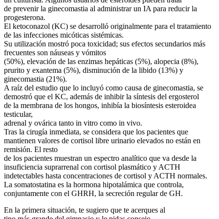
de prevenir la ginecomastia al administrar un IA para reducir la
progesterona.
El ketoconazol (KC) se desarrolló originalmente para el tratamiento
de las infecciones micóticas sistémicas.
Su utilización mostró poca toxicidad; sus efectos secundarios más
frecuentes son náuseas y vómitos
(50%), elevación de las enzimas hepáticas (5%), alopecia (8%),
prurito y exantema (5%), disminución de la libido (13%) y
ginecomastia (21%).
A raíz del estudio que lo incluyó como causa de ginecomastia, se
demostró que el KC, además de inhibir la síntesis del ergosterol
de la membrana de los hongos, inhibía la biosíntesis esteroidea
testicular,
adrenal y ovárica tanto in vitro como in vivo.
Tras la cirugía inmediata, se considera que los pacientes que
mantienen valores de cortisol libre urinario elevados no están en
remisión. El resto
de los pacientes muestran un espectro analítico que va desde la
insuficiencia suprarrenal con cortisol plasmático y ACTH
indetectables hasta concentraciones de cortisol y ACTH normales.
La somatostatina es la hormona hipotalámica que controla,
conjuntamente con el GHRH, la secreción regular de GH.
En la primera situación, te sugiero que te acerques al
tipo más grande del gimnasio y le pidas consejo.