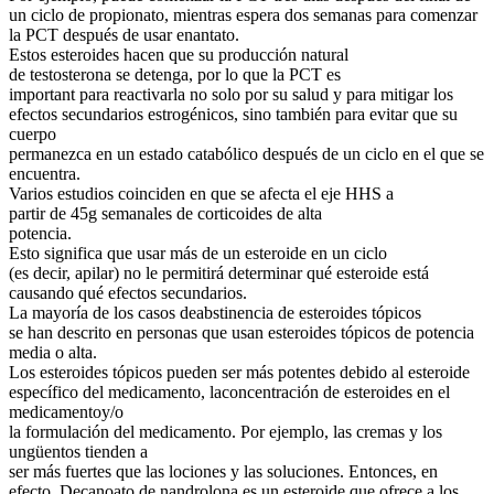
un ciclo de propionato, mientras espera dos semanas para comenzar
la PCT después de usar enantato.
Estos esteroides hacen que su producción natural
de testosterona se detenga, por lo que la PCT es
important para reactivarla no solo por su salud y para mitigar los
efectos secundarios estrogénicos, sino también para evitar que su
cuerpo
permanezca en un estado catabólico después de un ciclo en el que se
encuentra.
Varios estudios coinciden en que se afecta el eje HHS a
partir de 45g semanales de corticoides de alta
potencia.
Esto significa que usar más de un esteroide en un ciclo
(es decir, apilar) no le permitirá determinar qué esteroide está
causando qué efectos secundarios.
La mayoría de los casos deabstinencia de esteroides tópicos
se han descrito en personas que usan esteroides tópicos de potencia
media o alta.
Los esteroides tópicos pueden ser más potentes debido al esteroide
específico del medicamento, laconcentración de esteroides en el
medicamentoy/o
la formulación del medicamento. Por ejemplo, las cremas y los
ungüentos tienden a
ser más fuertes que las lociones y las soluciones. Entonces, en
efecto, Decanoato de nandrolona es un esteroide que ofrece a los