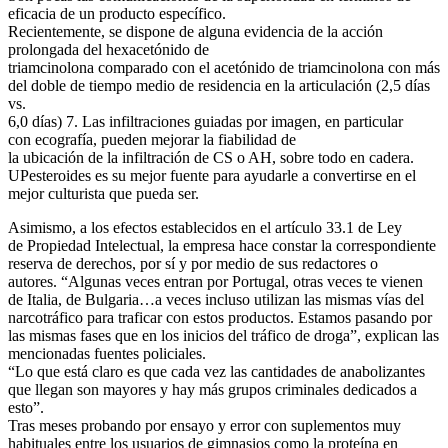
eficacia de un producto específico.
Recientemente, se dispone de alguna evidencia de la acción
prolongada del hexacetónido de
triamcinolona comparado con el acetónido de triamcinolona con más
del doble de tiempo medio de residencia en la articulación (2,5 días
vs.
6,0 días) 7. Las infiltraciones guiadas por imagen, en particular
con ecografía, pueden mejorar la fiabilidad de
la ubicación de la infiltración de CS o AH, sobre todo en cadera.
UPesteroides es su mejor fuente para ayudarle a convertirse en el
mejor culturista que pueda ser.
Asimismo, a los efectos establecidos en el artículo 33.1 de Ley
de Propiedad Intelectual, la empresa hace constar la correspondiente
reserva de derechos, por sí y por medio de sus redactores o
autores. “Algunas veces entran por Portugal, otras veces te vienen
de Italia, de Bulgaria…a veces incluso utilizan las mismas vías del
narcotráfico para traficar con estos productos. Estamos pasando por
las mismas fases que en los inicios del tráfico de droga”, explican las
mencionadas fuentes policiales.
“Lo que está claro es que cada vez las cantidades de anabolizantes
que llegan son mayores y hay más grupos criminales dedicados a
esto”.
Tras meses probando por ensayo y error con suplementos muy
habituales entre los usuarios de gimnasios como la proteína en