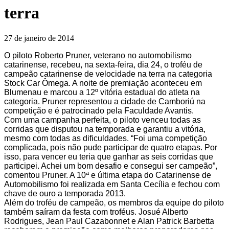
terra
27 de janeiro de 2014
O piloto Roberto Pruner, veterano no automobilismo
catarinense, recebeu, na sexta-feira, dia 24, o troféu de
campeão catarinense de velocidade na terra na categoria
Stock Car Ômega. A noite de premiação aconteceu em
Blumenau e marcou a 12º vitória estadual do atleta na
categoria. Pruner representou a cidade de Camboriú na
competição e é patrocinado pela Faculdade Avantis.
Com uma campanha perfeita, o piloto venceu todas as
corridas que disputou na temporada e garantiu a vitória,
mesmo com todas as dificuldades. “Foi uma competição
complicada, pois não pude participar de quatro etapas. Por
isso, para vencer eu teria que ganhar as seis corridas que
participei. Achei um bom desafio e consegui ser campeão”,
comentou Pruner. A 10ª e última etapa do Catarinense de
Automobilismo foi realizada em Santa Cecília e fechou com
chave de ouro a temporada 2013.
Além do troféu de campeão, os membros da equipe do piloto
também saíram da festa com troféus. Josué Alberto
Rodrigues, Jean Paul Cazabonnet e Alan Patrick Barbetta