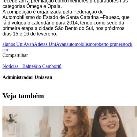
receberam a premiação como melhores preparadores nas
categorias Ômega e Opala.
A competição é organizada pela Federação de
Automobilismo do Estado de Santa Catarina –Fauesc, que
já divulgou o calendário para 2014, tendo como sede da
primeira etapa a cidade São Bento do Sul, nos próximos
dias 15 e 16 de fevereiro.
alunos UniAvan
Atletas UniAvan
automobilismo
roberto pruner
stock
car
Compartilhar
Notícias - Balneário Camboriú
Administrador Uniavan
Veja também