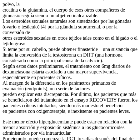
polvo, la
creatina o la glutamina, el cuerpo de esos otros compañeros de
gimnasio seguía siendo un objetivo inalcanzable.
Los esteroides sexuales naturales son sintetizados por las gónadas
(ovario o testículo),[4]​ por la glándula suprarrenal, o por la
conversión de
otros esteroides sexuales en otros tejidos tales como en el hígado o el
tejido graso.
Si teme por su cabello, puede obtener finasteride – una sustancia que
limita la conversión de la testosterona en DHT (una hormona
considerada como la principal causa de la calvicie).
Según estos datos preliminares, el tratamiento con 6mg diarios de
dexametasona estaría asociado a una mayor supervivencia,
especialmente en pacientes críticos.
Al margen de la diferencia en los parámetros primarios de
evaluación (endpoints), una serie de factores
pueden explicar esta discrepancia. Por último, los pacientes que más
se beneficiaron del tratamiento en el ensayo RECOVERY fueron los
pacientes críticos intubados, siendo más modesto el beneficio
en pacientes con oxigenoterapia, e inexistente en pacientes leves.
Este menor efecto hiperglucemiante puede estar en relación con la
menor absorción y exposición sistémica a los glucocorticoides
administrados por vía intraarticular.
Por ejemplo, puede comenzar la PCT tres días después del final de