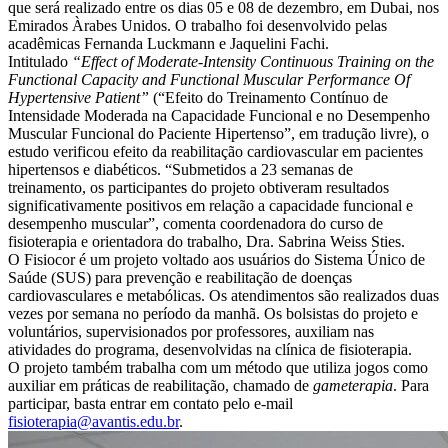
que será realizado entre os dias 05 e 08 de dezembro, em Dubai, nos
Emirados Àrabes Unidos. O trabalho foi desenvolvido pelas
acadêmicas Fernanda Luckmann e Jaquelini Fachi.
Intitulado
“Effect of Moderate-Intensity Continuous Training on the
Functional Capacity and Functional Muscular Performance Of
Hypertensive Patient”
(“Efeito do Treinamento Contínuo de
Intensidade Moderada na Capacidade Funcional e no Desempenho
Muscular Funcional do Paciente Hipertenso”, em tradução livre), o
estudo verificou efeito da reabilitação cardiovascular em pacientes
hipertensos e diabéticos. “Submetidos a 23 semanas de
treinamento, os participantes do projeto obtiveram resultados
significativamente positivos em relação a capacidade funcional e
desempenho muscular”, comenta coordenadora do curso de
fisioterapia e orientadora do trabalho, Dra. Sabrina Weiss Sties.
O Fisiocor é um projeto voltado aos usuários do Sistema Único de
Saúde (SUS) para prevenção e reabilitação de doenças
cardiovasculares e metabólicas. Os atendimentos são realizados duas
vezes por semana no período da manhã. Os bolsistas do projeto e
voluntários, supervisionados por professores, auxiliam nas
atividades do programa, desenvolvidas na clínica de fisioterapia.
O projeto também trabalha com um método que utiliza jogos como
auxiliar em práticas de reabilitação, chamado de
gameterapia
. Para
participar, basta entrar em contato pelo e-mail
fisioterapia@avantis.edu.br
.