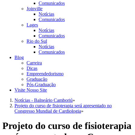
Comunicados
Joinville
Notícias
Comunicados
Lages
Notícias
Comunicados
Rio do Sul
Notícias
Comunicados
Blog
Carreira
Dicas
Empreendedorismo
Graduação
Pós-Graduação
Visite Nosso Site
Notícias - Balneário Camboriú
»
Projeto do curso de fisioterapia será apresentado no
Congresso Mundial de Cardiologia
»
Projeto do curso de fisioterapia