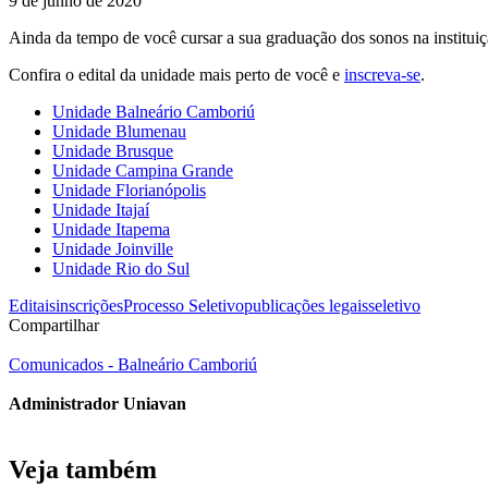
9 de junho de 2020
Ainda da tempo de você cursar a sua graduação dos sonos na instituiç
Confira o edital da unidade mais perto de você e
inscreva-se
.
Unidade Balneário Camboriú
Unidade Blumenau
Unidade Brusque
Unidade Campina Grande
Unidade Florianópolis
Unidade Itajaí
Unidade Itapema
Unidade Joinville
Unidade Rio do Sul
Editais
inscrições
Processo Seletivo
publicações legais
seletivo
Compartilhar
Comunicados - Balneário Camboriú
Administrador Uniavan
Veja também