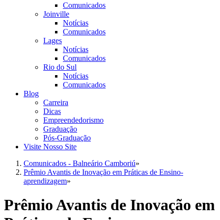
Comunicados
Joinville
Notícias
Comunicados
Lages
Notícias
Comunicados
Rio do Sul
Notícias
Comunicados
Blog
Carreira
Dicas
Empreendedorismo
Graduação
Pós-Graduação
Visite Nosso Site
Comunicados - Balneário Camboriú
»
Prêmio Avantis de Inovação em Práticas de Ensino-
aprendizagem
»
Prêmio Avantis de Inovação em