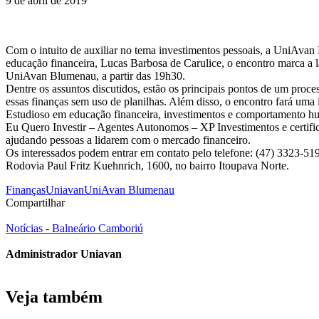
9 de abril de 2019
Com o intuito de auxiliar no tema investimentos pessoais, a UniAvan B
educação financeira, Lucas Barbosa de Carulice, o encontro marca a l
UniAvan Blumenau, a partir das 19h30.
Dentre os assuntos discutidos, estão os principais pontos de um proc
essas finanças sem uso de planilhas. Além disso, o encontro fará uma
Estudioso em educação financeira, investimentos e comportamento hu
Eu Quero Investir – Agentes Autonomos – XP Investimentos e certifi
ajudando pessoas a lidarem com o mercado financeiro.
Os interessados podem entrar em contato pelo telefone: (47) 3323-5
Rodovia Paul Fritz Kuehnrich, 1600, no bairro Itoupava Norte.
Finanças
Uniavan
UniAvan Blumenau
Compartilhar
Notícias - Balneário Camboriú
Administrador Uniavan
Veja também