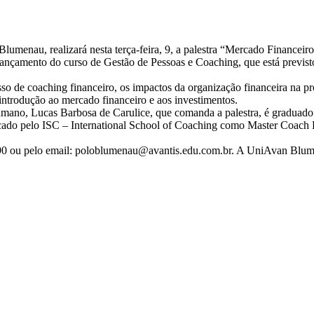
lumenau, realizará nesta terça-feira, 9, a palestra “Mercado Financeir
ançamento do curso de Gestão de Pessoas e Coaching, que está previsto 
esso de coaching financeiro, os impactos da organização financeira na 
 introdução ao mercado financeiro e aos investimentos.
mano, Lucas Barbosa de Carulice, que comanda a palestra, é graduado 
cado pelo ISC – International School of Coaching como Master Coach 
190 ou pelo email: poloblumenau@avantis.edu.com.br. A UniAvan Blume