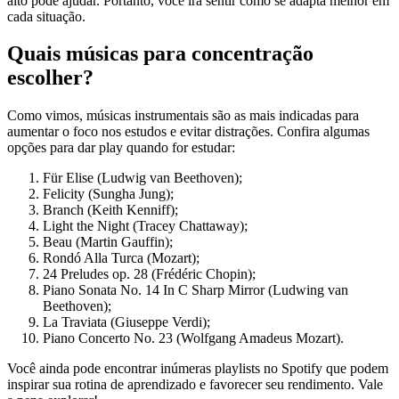
alto pode ajudar. Portanto, você irá sentir como se adapta melhor em
cada situação.
Quais músicas para concentração
escolher?
Como vimos, músicas instrumentais são as mais indicadas para
aumentar o foco nos estudos e evitar distrações. Confira algumas
opções para dar play quando for estudar:
Für Elise (Ludwig van Beethoven);
Felicity (Sungha Jung);
Branch (Keith Kenniff);
Light the Night (Tracey Chattaway);
Beau (Martin Gauffin);
Rondó Alla Turca (Mozart);
24 Preludes op. 28 (Frédéric Chopin);
Piano Sonata No. 14 In C Sharp Mirror (Ludwing van
Beethoven);
La Traviata (Giuseppe Verdi);
Piano Concerto No. 23 (Wolfgang Amadeus Mozart).
Você ainda pode encontrar inúmeras playlists no Spotify que podem
inspirar sua rotina de aprendizado e favorecer seu rendimento. Vale