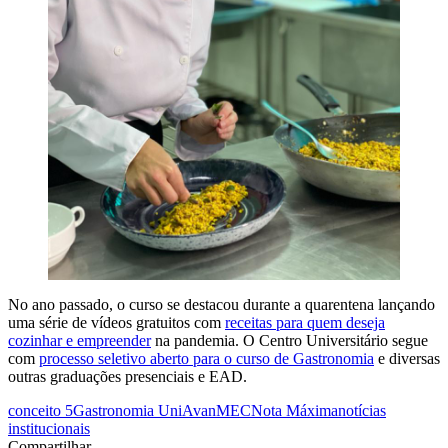
No ano passado, o curso se destacou durante a quarentena lançando
uma série de vídeos gratuitos com
receitas para quem deseja
cozinhar e empreender
na pandemia. O Centro Universitário segue
com
processo seletivo aberto para o curso de Gastronomia
e diversas
outras graduações presenciais e EAD.
conceito 5
Gastronomia UniAvan
MEC
Nota Máxima
notícias
institucionais
Compartilhar