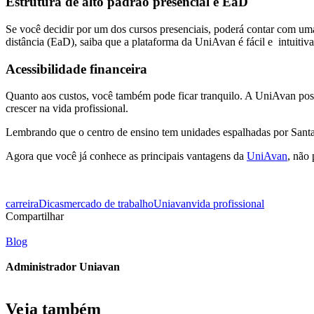
Estrutura de alto padrão presencial e EaD
Se você decidir por um dos cursos presenciais, poderá contar com uma 
distância (EaD), saiba que a plataforma da UniAvan é fácil e intuitiv
Acessibilidade financeira
Quanto aos custos, você também pode ficar tranquilo. A UniAvan pos
crescer na vida profissional.
Lembrando que o centro de ensino tem unidades espalhadas por Sant
Agora que você já conhece as principais vantagens da
UniAvan
, não 
carreira
Dicas
mercado de trabalho
Uniavan
vida profissional
Compartilhar
Blog
Administrador Uniavan
Veja também