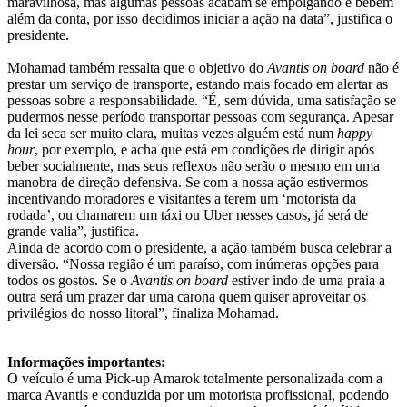
maravilhosa, mas algumas pessoas acabam se empolgando e bebem
além da conta, por isso decidimos iniciar a ação na data”, justifica o
presidente.
Mohamad também ressalta que o objetivo do
Avantis on board
não é
prestar um serviço de transporte, estando mais focado em alertar as
pessoas sobre a responsabilidade. “É, sem dúvida, uma satisfação se
pudermos nesse período transportar pessoas com segurança. Apesar
da lei seca ser muito clara, muitas vezes alguém está num
happy
hour
, por exemplo, e acha que está em condições de dirigir após
beber socialmente, mas seus reflexos não serão o mesmo em uma
manobra de direção defensiva. Se com a nossa ação estivermos
incentivando moradores e visitantes a terem um ‘motorista da
rodada’, ou chamarem um táxi ou Uber nesses casos, já será de
grande valia”, justifica.
Ainda de acordo com o presidente, a ação também busca celebrar a
diversão. “Nossa região é um paraíso, com inúmeras opções para
todos os gostos. Se o
Avantis on board
estiver indo de uma praia a
outra será um prazer dar uma carona quem quiser aproveitar os
privilégios do nosso litoral”, finaliza Mohamad.
Informações importantes:
O veículo é uma Pick-up Amarok totalmente personalizada com a
marca Avantis e conduzida por um motorista profissional, podendo