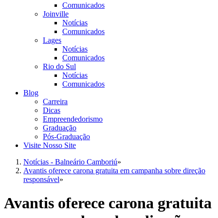
Comunicados
Joinville
Notícias
Comunicados
Lages
Notícias
Comunicados
Rio do Sul
Notícias
Comunicados
Blog
Carreira
Dicas
Empreendedorismo
Graduação
Pós-Graduação
Visite Nosso Site
Notícias - Balneário Camboriú
»
Avantis oferece carona gratuita em campanha sobre direção
responsável
»
Avantis oferece carona gratuita