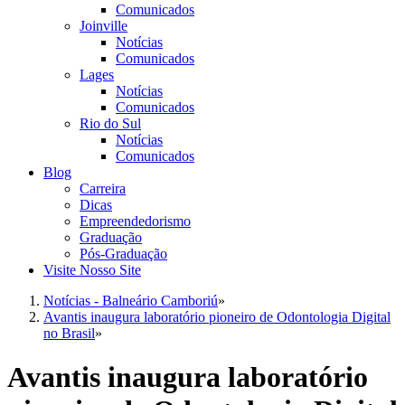
Comunicados
Joinville
Notícias
Comunicados
Lages
Notícias
Comunicados
Rio do Sul
Notícias
Comunicados
Blog
Carreira
Dicas
Empreendedorismo
Graduação
Pós-Graduação
Visite Nosso Site
Notícias - Balneário Camboriú
»
Avantis inaugura laboratório pioneiro de Odontologia Digital
no Brasil
»
Avantis inaugura laboratório