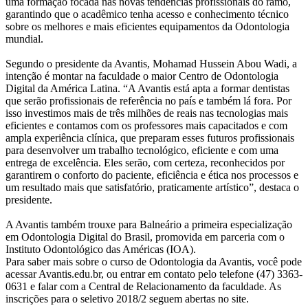
uma formação focada nas novas tendências profissionais do ramo,
garantindo que o acadêmico tenha acesso e conhecimento técnico
sobre os melhores e mais eficientes equipamentos da Odontologia
mundial.
Segundo o presidente da Avantis, Mohamad Hussein Abou Wadi, a
intenção é montar na faculdade o maior Centro de Odontologia
Digital da América Latina. “A Avantis está apta a formar dentistas
que serão profissionais de referência no país e também lá fora. Por
isso investimos mais de três milhões de reais nas tecnologias mais
eficientes e contamos com os professores mais capacitados e com
ampla experiência clínica, que preparam esses futuros profissionais
para desenvolver um trabalho tecnológico, eficiente e com uma
entrega de excelência. Eles serão, com certeza, reconhecidos por
garantirem o conforto do paciente, eficiência e ética nos processos e
um resultado mais que satisfatório, praticamente artístico”, destaca o
presidente.
A Avantis também trouxe para Balneário a primeira especialização
em Odontologia Digital do Brasil, promovida em parceria com o
Instituto Odontológico das Américas (IOA).
Para saber mais sobre o curso de Odontologia da Avantis, você pode
acessar Avantis.edu.br, ou entrar em contato pelo telefone (47) 3363-
0631 e falar com a Central de Relacionamento da faculdade. As
inscrições para o seletivo 2018/2 seguem abertas no site.