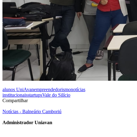
alunos UniAvan
empreendedorismo
notícias
institucionais
startups
Vale do Silício
Compartilhar
Notícias - Balneário Camboriú
Administrador Uniavan