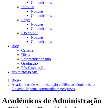
Comunicados
Joinville
Notícias
Comunicados
Lages
Notícias
Comunicados
Rio do Sul
Notícias
Comunicados
Blog
Carreira
Dicas
Empreendedorismo
Graduação
Pós-Graduação
Visite Nosso Site
Blog
»
Acadêmicos de Administração e Ciências Contábeis da
Uniavan Itapema compartilham pesquisas
»
Acadêmicos de Administração