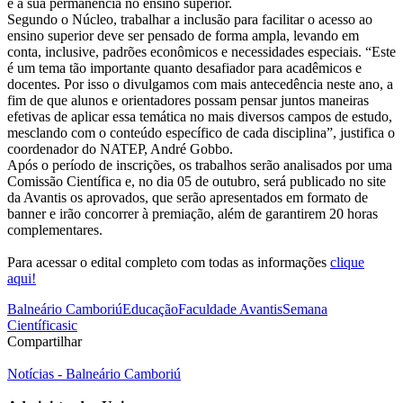
e a sua permanência no ensino superior.
Segundo o Núcleo, trabalhar a inclusão para facilitar o acesso ao
ensino superior deve ser pensado de forma ampla, levando em
conta, inclusive, padrões econômicos e necessidades especiais. “Este
é um tema tão importante quanto desafiador para acadêmicos e
docentes. Por isso o divulgamos com mais antecedência neste ano, a
fim de que alunos e orientadores possam pensar juntos maneiras
efetivas de aplicar essa temática no mais diversos campos de estudo,
mesclando com o conteúdo específico de cada disciplina”, justifica o
coordenador do NATEP, André Gobbo.
Após o período de inscrições, os trabalhos serão analisados por uma
Comissão Científica e, no dia 05 de outubro, será publicado no site
da Avantis os aprovados, que serão apresentados em formato de
banner e irão concorrer à premiação, além de garantirem 20 horas
complementares.
Para acessar o edital completo com todas as informações
clique
aqui!
Balneário Camboriú
Educação
Faculdade Avantis
Semana
Científica
sic
Compartilhar
Notícias - Balneário Camboriú