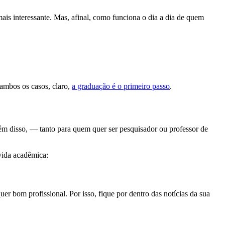
ais interessante. Mas, afinal, como funciona o dia a dia de quem
 ambos os casos, claro,
a graduação é o primeiro passo
.
Além disso, — tanto para quem quer ser pesquisador ou professor de
 vida acadêmica:
er bom profissional. Por isso, fique por dentro das notícias da sua