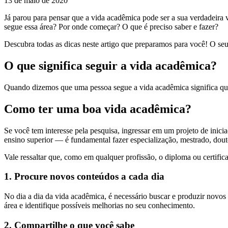
13 de maio de 2020
Já parou para pensar que a vida acadêmica pode ser a sua verdadeira 
segue essa área? Por onde começar? O que é preciso saber e fazer?
Descubra todas as dicas neste artigo que preparamos para você! O se
O que significa seguir a vida acadêmica?
Quando dizemos que uma pessoa segue a vida acadêmica significa que e
Como ter uma boa vida acadêmica?
Se você tem interesse pela pesquisa, ingressar em um projeto de inici
ensino superior — é fundamental fazer especialização, mestrado, dou
Vale ressaltar que, como em qualquer profissão, o diploma ou certific
1. Procure novos conteúdos a cada dia
No dia a dia da vida acadêmica, é necessário buscar e produzir novos 
área e identifique possíveis melhorias no seu conhecimento.
2. Compartilhe o que você sabe