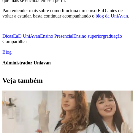
que mais se encaixa em seu perfil.
Para entender mais sobre como funciona um curso EaD antes de
voltar a estudar, basta continuar acompanhando o
blog da UniAvan
.
Dicas
EaD UniAvan
Ensino Presencial
Ensino superior
graduação
Compartilhar
Blog
Administrador Uniavan
Veja também